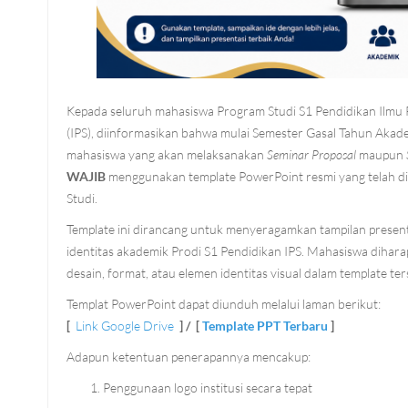
Kepada seluruh mahasiswa Program Studi S1 ​​Pendidikan Ilmu
(IPS), diinformasikan bahwa mulai Semester Gasal Tahun Akad
mahasiswa yang akan melaksanakan
Seminar Proposal
maupun
WAJIB
menggunakan template PowerPoint resmi yang telah d
Studi.
Template ini dirancang untuk menyeragamkan tampilan presen
identitas akademik Prodi S1 ​​Pendidikan IPS. Mahasiswa diha
desain, format, atau elemen identitas visual dalam template ter
Templat PowerPoint dapat diunduh melalui laman berikut:
[
Link Google Drive
] / [
Template PPT Terbaru
]
Adapun ketentuan penerapannya mencakup:
Penggunaan logo institusi secara tepat