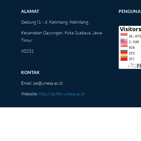
ALAMAT
PENGUNJ
Gedung I1 - Jl. Ketintang, Ketintang,
Kecamatan Gayungan, Kota Suabaya, Jawa
Timur
60231
KONTAK
Email:
ips@unesa.ac.id
Website:
http://ips.fish.unesa.ac.id