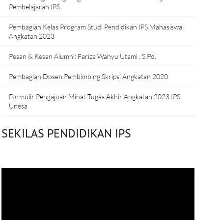
Pembelajaran IPS
Pembagian Kelas Program Studi Pendidikan IPS Mahasiswa
Angkatan 2023
Pesan & Kesan Alumni: Fariza Wahyu Utami , S.Pd.
Pembagian Dosen Pembimbing Skripsi Angkatan 2020
Formulir Pengajuan Minat Tugas Akhir Angkatan 2023 IPS
Unesa
SEKILAS PENDIDIKAN IPS