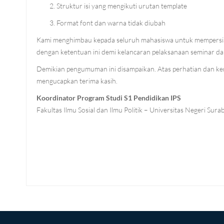
Struktur isi yang mengikuti urutan template
Format font dan warna tidak diubah
Kami menghimbau kepada seluruh mahasiswa untuk mempersiap
dengan ketentuan ini demi kelancaran pelaksanaan seminar da
Demikian pengumuman ini disampaikan. Atas perhatian dan ke
mengucapkan terima kasih.
Koordinator Program Studi S1 ​​Pendidikan IPS
Fakultas Ilmu Sosial dan Ilmu Politik – Universitas Negeri Sura