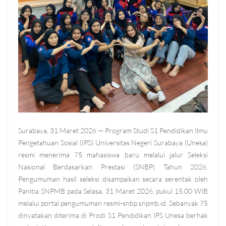
Surabaya, 31 Maret 2026 — Program Studi S1 Pendidikan Ilmu
Pengetahuan Sosial (IPS) Universitas Negeri Surabaya (Unesa)
resmi menerima 75 mahasiswa baru melalui jalur Seleksi
Nasional Berdasarkan Prestasi (SNBP) Tahun 2026.
Pengumuman hasil seleksi disampaikan secara serentak oleh
Panitia SNPMB pada Selasa, 31 Maret 2026, pukul 15.00 WIB
melalui portal pengumuman resmi-snbp.snpmb.id. Sebanyak 75
dinyatakan diterima di Prodi S1 Pendidikan IPS Unesa berhak