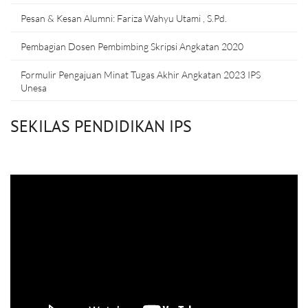
Pesan & Kesan Alumni: Fariza Wahyu Utami , S.Pd.
Pembagian Dosen Pembimbing Skripsi Angkatan 2020
Formulir Pengajuan Minat Tugas Akhir Angkatan 2023 IPS
Unesa
SEKILAS PENDIDIKAN IPS