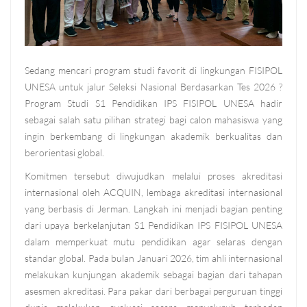
Sedang mencari program studi favorit di lingkungan FISIPOL
UNESA untuk jalur
Seleksi Nasional Berdasarkan Tes 2026
?
Program Studi S1 ​​Pendidikan IPS FISIPOL UNESA hadir
sebagai salah satu pilihan strategi bagi calon mahasiswa yang
ingin berkembang di lingkungan akademik berkualitas dan
berorientasi global.
Komitmen tersebut diwujudkan melalui proses akreditasi
internasional oleh ACQUIN, lembaga akreditasi internasional
yang berbasis di Jerman. Langkah ini menjadi bagian penting
dari upaya berkelanjutan S1 Pendidikan IPS FISIPOL UNESA
dalam memperkuat mutu pendidikan agar selaras dengan
standar global.
Pada bulan Januari 2026, tim ahli internasional
melakukan kunjungan akademik sebagai bagian dari tahapan
asesmen akreditasi. Para pakar dari berbagai perguruan tinggi