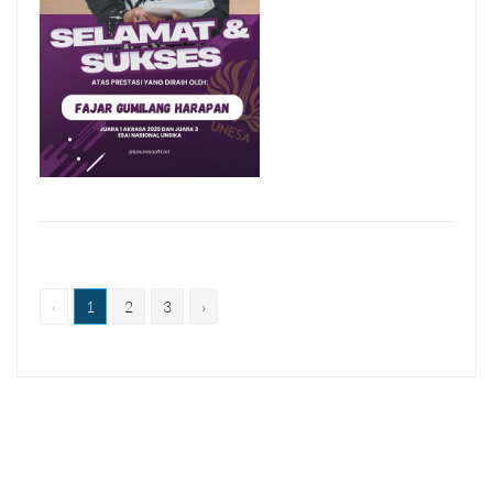
‹
1
2
3
›