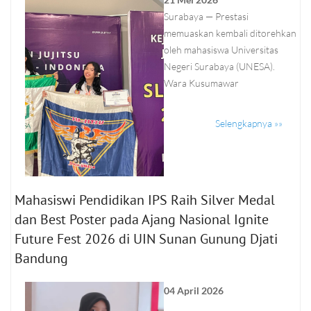
Surabaya — Prestasi
memuaskan kembali ditorehkan
oleh mahasiswa Universitas
Negeri Surabaya (UNESA).
Wara Kusumawar
Selengkapnya »»
Mahasiswi Pendidikan IPS Raih Silver Medal
dan Best Poster pada Ajang Nasional Ignite
Future Fest 2026 di UIN Sunan Gunung Djati
Bandung
04 April 2026