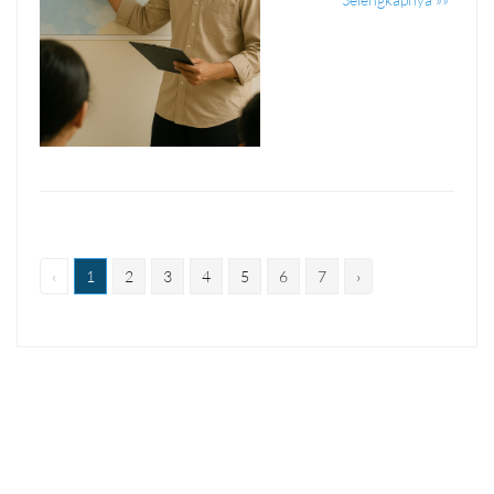
‹
1
2
3
4
5
6
7
›