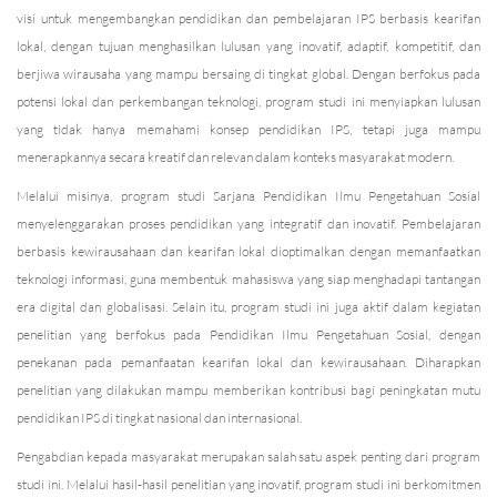
visi untuk mengembangkan pendidikan dan pembelajaran IPS berbasis kearifan
lokal, dengan tujuan menghasilkan lulusan yang inovatif, adaptif, kompetitif, dan
berjiwa wirausaha yang mampu bersaing di tingkat global. Dengan berfokus pada
potensi lokal dan perkembangan teknologi, program studi ini menyiapkan lulusan
yang tidak hanya memahami konsep pendidikan IPS, tetapi juga mampu
menerapkannya secara kreatif dan relevan dalam konteks masyarakat modern.
Melalui misinya, program studi Sarjana Pendidikan Ilmu Pengetahuan Sosial
menyelenggarakan proses pendidikan yang integratif dan inovatif. Pembelajaran
berbasis kewirausahaan dan kearifan lokal dioptimalkan dengan memanfaatkan
teknologi informasi, guna membentuk mahasiswa yang siap menghadapi tantangan
era digital dan globalisasi. Selain itu, program studi ini juga aktif dalam kegiatan
penelitian yang berfokus pada Pendidikan Ilmu Pengetahuan Sosial, dengan
penekanan pada pemanfaatan kearifan lokal dan kewirausahaan. Diharapkan
penelitian yang dilakukan mampu memberikan kontribusi bagi peningkatan mutu
pendidikan IPS di tingkat nasional dan internasional.
Pengabdian kepada masyarakat merupakan salah satu aspek penting dari program
studi ini. Melalui hasil-hasil penelitian yang inovatif, program studi ini berkomitmen