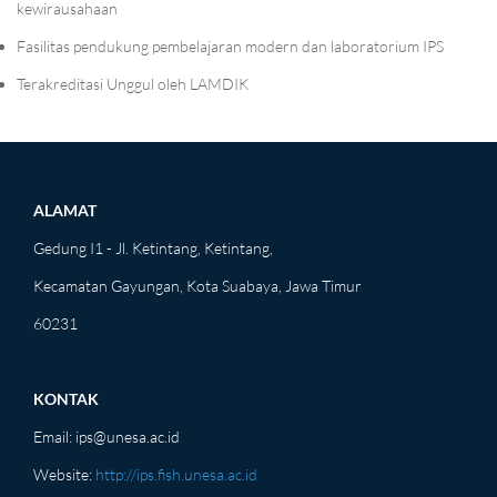
kewirausahaan
Fasilitas pendukung pembelajaran modern dan laboratorium IPS
Terakreditasi Unggul oleh LAMDIK
ALAMAT
Gedung I1 - Jl. Ketintang, Ketintang,
Kecamatan Gayungan, Kota Suabaya, Jawa Timur
60231
KONTAK
Email:
ips@unesa.ac.id
Website:
http://ips.fish.unesa.ac.id