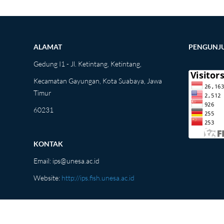
ALAMAT
PENGUNJ
Gedung I1 - Jl. Ketintang, Ketintang,
Kecamatan Gayungan, Kota Suabaya, Jawa
Timur
60231
KONTAK
Email:
ips@unesa.ac.id
Website:
http://ips.fish.unesa.ac.id