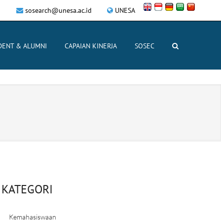
sosearch@unesa.ac.id
UNESA
DENT & ALUMNI
CAPAIAN KINERJA
SOSEC
KATEGORI
Kemahasiswaan