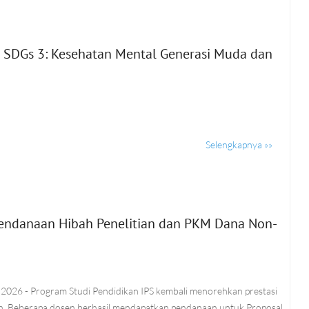
s SDGs 3: Kesehatan Mental Generasi Muda dan
Selengkapnya »»
endanaan Hibah Penelitian dan PKM Dana Non-
2026 - Program Studi Pendidikan IPS kembali menorehkan prestasi
 Beberapa dosen berhasil mendapatkan pendanaan untuk Proposal