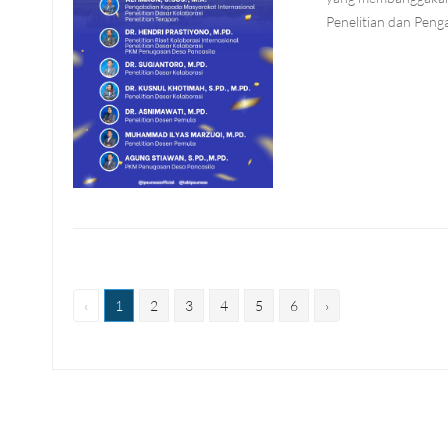
Penelitian dan Pen
‹
1
2
3
4
5
6
›