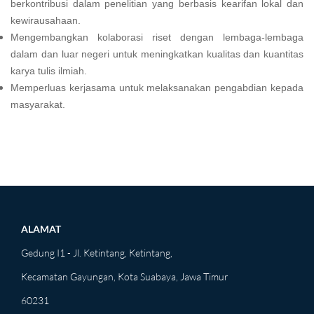
berkontribusi dalam penelitian yang berbasis kearifan lokal dan
kewirausahaan.
Mengembangkan kolaborasi riset dengan lembaga-lembaga
dalam dan luar negeri untuk meningkatkan kualitas dan kuantitas
karya tulis ilmiah.
Memperluas kerjasama untuk melaksanakan pengabdian kepada
masyarakat.
ALAMAT
Gedung I1 - Jl. Ketintang, Ketintang,
Kecamatan Gayungan, Kota Suabaya, Jawa Timur
60231