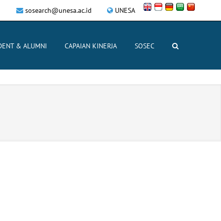
sosearch@unesa.ac.id
UNESA
DENT & ALUMNI
CAPAIAN KINERJA
SOSEC