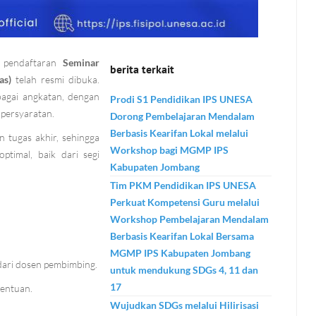
a pendaftaran
Seminar
berita terkait
as)
telah resmi dibuka.
bagai angkatan, dengan
Prodi S1 Pendidikan IPS UNESA
persyaratan.
Dorong Pembelajaran Mendalam
Berbasis Kearifan Lokal melalui
n tugas akhir, sehingga
Workshop bagi MGMP IPS
timal, baik dari segi
Kabupaten Jombang
Tim PKM Pendidikan IPS UNESA
Perkuat Kompetensi Guru melalui
Workshop Pembelajaran Mendalam
Berbasis Kearifan Lokal Bersama
MGMP IPS Kabupaten Jombang
 dari dosen pembimbing.
untuk mendukung SDGs 4, 11 dan
17
tentuan.
Wujudkan SDGs melalui Hilirisasi