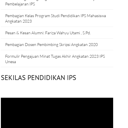
Pembelajaran IPS
Pembagian Kelas Program Studi Pendidikan IPS Mahasiswa
Angkatan 2023
Pesan & Kesan Alumni: Fariza Wahyu Utami , S.Pd.
Pembagian Dosen Pembimbing Skripsi Angkatan 2020
Formulir Pengajuan Minat Tugas Akhir Angkatan 2023 IPS
Unesa
SEKILAS PENDIDIKAN IPS