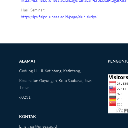
https://ips.fisipol.unesa.ac.id/page/tahapan-proposal-tugas-akh
Hasil Seminar:
https://ips.fisipol.unesa.ac.id/page/alur-skripsi
ALAMAT
PENGUNJ
Gedung I1 - Jl. Ketintang, Ketintang,
Kecamatan Gayungan, Kota Suabaya, Jawa
Timur
60231
KONTAK
Email:
ips@unesa.ac.id